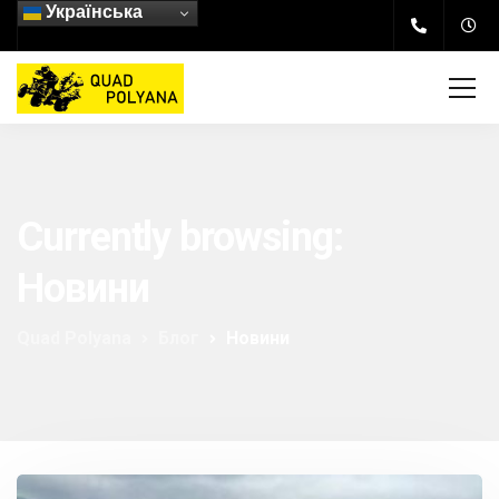
Українська
Currently browsing:
Новини
Quad Polyana
Блог
Новини