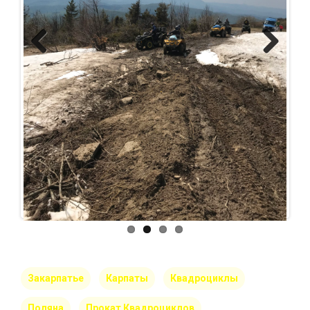
Previous
Next
Закарпатье
Карпаты
Квадроциклы
Поляна
Прокат Квадроциклов